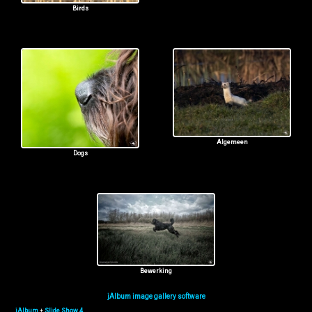
Birds
Algemeen
Dogs
Bewerking
jAlbum image gallery software
jAlbum
+
Slide Show 4